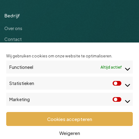
Bedrijf
Over ons
Contact
Blog
Wij gebruiken cookies om onze website te optimaliseren.
Functioneel
Altijd actief
Support
Kennisbank
Statistieken
Statist
Online Academy
Marketing
Virtuele assistent
Market
Help
Cookies accepteren
Weigeren