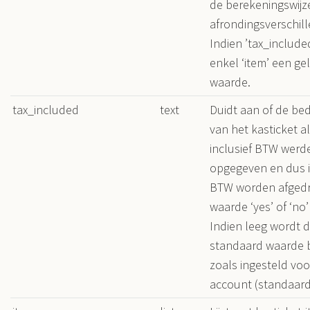
de berekeningswijz
afrondingsverschil
Indien ’tax_included
enkel ‘item’ een ge
waarde.
tax_included
text
Duidt aan of de be
van het kasticket al
inclusief BTW werd
opgegeven en dus i
BTW worden afgedr
waarde ‘yes’ of ‘no
Indien leeg wordt 
standaard waarde 
zoals ingesteld voo
account (standaard 