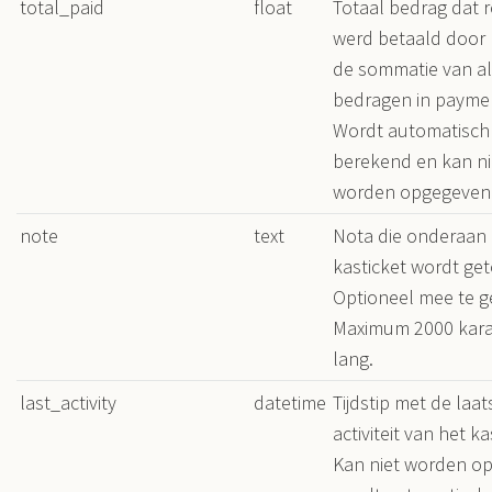
total_paid
float
Totaal bedrag dat 
werd betaald door k
de sommatie van al
bedragen in payme
Wordt automatisch
berekend en kan nie
worden opgegeven
note
text
Nota die onderaan 
kasticket wordt ge
Optioneel mee te g
Maximum 2000 kara
lang.
last_activity
datetime
Tijdstip met de laat
activiteit van het ka
Kan niet worden o