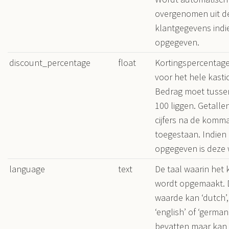
overgenomen uit d
klantgegevens indi
opgegeven.
discount_percentage
float
Kortingspercentage
voor het hele kasti
Bedrag moet tusse
100 liggen. Getallen
cijfers na de komma
toegestaan. Indien 
opgegeven is deze 
language
text
De taal waarin het 
wordt opgemaakt. 
waarde kan ‘dutch’, 
‘english’ of ‘german
bevatten maar kan