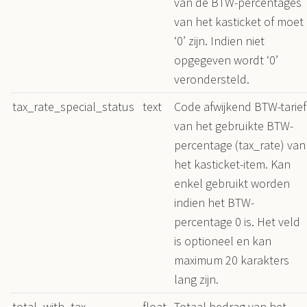
van de BTW-percentages
van het kasticket of moet
‘0’ zijn. Indien niet
opgegeven wordt ‘0’
verondersteld.
tax_rate_special_status
text
Code afwijkend BTW-tarief
van het gebruikte BTW-
percentage (tax_rate) van
het kasticket-item. Kan
enkel gebruikt worden
indien het BTW-
percentage 0 is. Het veld
is optioneel en kan
maximum 20 karakters
lang zijn.
total_with_tax
float
Totaal bedrag van het