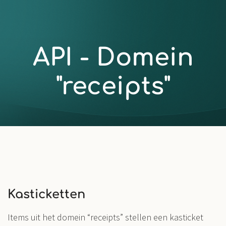
API - Domein
"receipts"
Kasticketten
Items uit het domein “receipts” stellen een kasticket