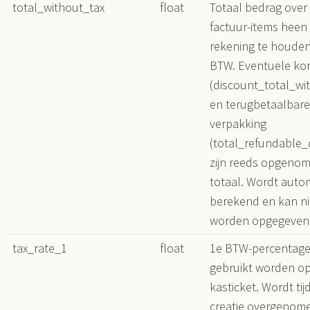
total_without_tax
float
Totaal bedrag over 
factuur-items heen
rekening te houde
BTW. Eventuele kor
(discount_total_wi
en terugbetaalbare
verpakking
(total_refundable_
zijn reeds opgenome
totaal. Wordt auto
berekend en kan nie
worden opgegeven
tax_rate_1
float
1e BTW-percentage
gebruikt worden op
kasticket. Wordt tij
creatie overgenome