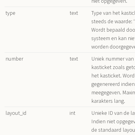
niet opgegeven.
type
text
Type van het kastic
steeds de waarde: ‘r
Wordt bepaald doo
systeem en kan niet
worden doorgegev
number
text
Uniek nummer van 
kasticket zoals ge
het kasticket. Word
gegenereerd indien
meegegeven. Maxi
karakters lang.
layout_id
int
Unieke ID van de la
Indien niet opgege
de standaard layou