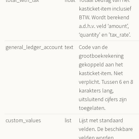
kasticket-item inclusief
BTW. Wordt berekend
a.d.h.v. veld ‘amount’,
‘quantity’ en ’tax_rate’.
general_ledger_account
text
Code van de
grootboekrekening
gekoppeld aan het
kasticket-item. Niet
verplicht. Tussen 6 en 8
karakters lang,
uitsluitend cijfers zijn
toegelaten.
custom_values
list
Lijst met standaard
velden. De beschikbare
velden worden