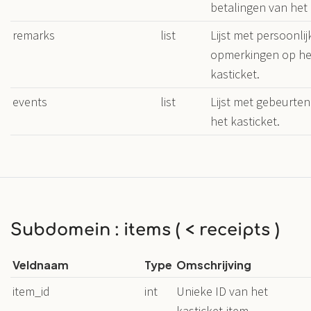
betalingen van het 
remarks
list
Lijst met persoonlij
opmerkingen op he
kasticket.
events
list
Lijst met gebeurten
het kasticket.
Subdomein : items ( < receipts )
Veldnaam
Type
Omschrijving
item_id
int
Unieke ID van het
kasticket-item.