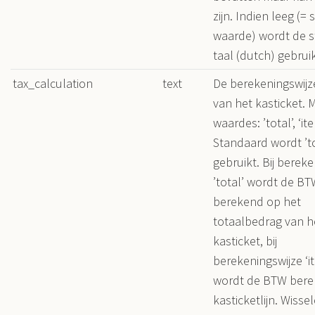
zijn. Indien leeg (=
waarde) wordt de 
taal (dutch) gebruik
tax_calculation
text
De berekeningswij
van het kasticket. 
waardes: ’total’, ‘ite
Standaard wordt ’to
gebruikt. Bij berek
’total’ wordt de B
berekend op het
totaalbedrag van h
kasticket, bij
berekeningswijze ‘i
wordt de BTW bere
kasticketlijn. Wisse