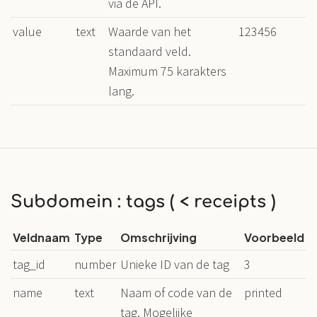
via de API.
value
text
Waarde van het
123456
standaard veld.
Maximum 75 karakters
lang.
Subdomein : tags ( < receipts )
Veldnaam
Type
Omschrijving
Voorbeeld
tag_id
number
Unieke ID van de tag
3
name
text
Naam of code van de
printed
tag. Mogelijke