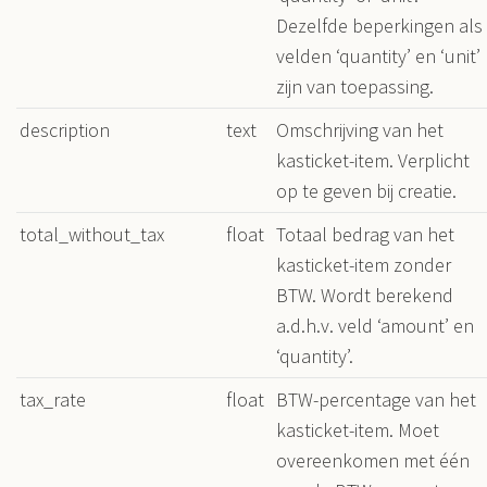
Dezelfde beperkingen als
velden ‘quantity’ en ‘unit’
zijn van toepassing.
description
text
Omschrijving van het
kasticket-item. Verplicht
op te geven bij creatie.
total_without_tax
float
Totaal bedrag van het
kasticket-item zonder
BTW. Wordt berekend
a.d.h.v. veld ‘amount’ en
‘quantity’.
tax_rate
float
BTW-percentage van het
kasticket-item. Moet
overeenkomen met één