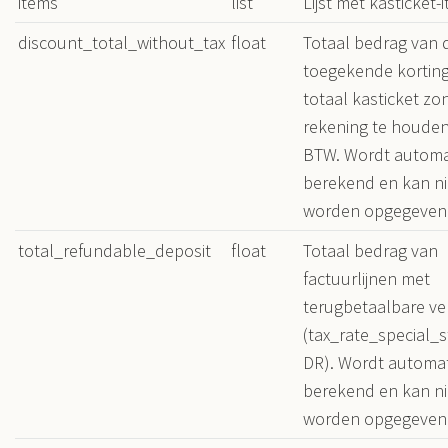
items
list
Lijst met kasticket-
discount_total_without_tax
float
Totaal bedrag van 
toegekende korting
totaal kasticket zo
rekening te houde
BTW. Wordt automa
berekend en kan nie
worden opgegeven
total_refundable_deposit
float
Totaal bedrag van
factuurlijnen met
terugbetaalbare ve
(tax_rate_special_s
DR). Wordt automa
berekend en kan nie
worden opgegeven