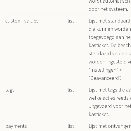
wordt automatisch
door het systeem.
custom_values
list
Lijst met standaard
die kunnen worden
toegevoegd aan he
kasticket. De besch
standaard velden 
worden ingesteld v
“Instellingen” >
“Geavanceerd”.
tags
list
Lijst met tags die 
welke acties reeds
uitgevoerd voor he
kasticket.
payments
list
Lijst met ontvange