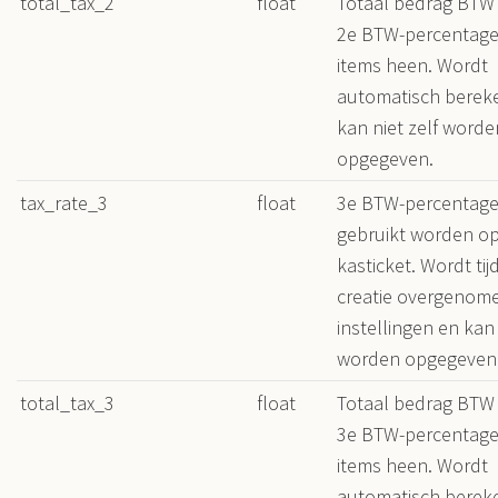
total_tax_2
float
Totaal bedrag BTW
2e BTW-percentage 
items heen. Wordt
automatisch berek
kan niet zelf worde
opgegeven.
tax_rate_3
float
3e BTW-percentage
gebruikt worden op
kasticket. Wordt tij
creatie overgenome
instellingen en kan 
worden opgegeven
total_tax_3
float
Totaal bedrag BTW
3e BTW-percentage 
items heen. Wordt
automatisch berek