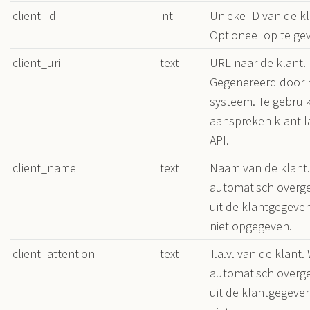
client_id
int
Unieke ID van de kl
Optioneel op te ge
client_uri
text
URL naar de klant.
Gegenereerd door 
systeem. Te gebruik
aanspreken klant l
API.
client_name
text
Naam van de klant
automatisch over
uit de klantgegeven
niet opgegeven.
client_attention
text
T.a.v. van de klant.
automatisch over
uit de klantgegeven